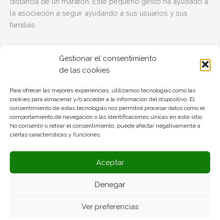
distancia de un maratón. Éste pequeño gesto ha ayudado a
la asociación a seguir ayudando a sus usuarios y sus
familias.
Gestionar el consentimiento
de las cookies
←
Entrada anterior
Para ofrecer las mejores experiencias, utilizamos tecnologías como las
cookies para almacenar y/o acceder a la información del dispositivo. El
consentimiento de estas tecnologías nos permitirá procesar datos como el
Deja un comentario
comportamiento de navegación o las identificaciones únicas en este sitio.
No consentir o retirar el consentimiento, puede afectar negativamente a
Lo siento, debes estar
conectado
para publicar un
ciertas características y funciones.
comentario.
Aceptar
Denegar
Política de Privacidad
|
Política de cookies
|
Aviso Legal
|
Ver preferencias
Condiciones de venta
|
by WebsMedia