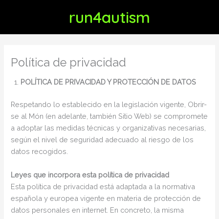
Ir
run4autism
al
contenido
Política de privacidad
POLÍTICA DE PRIVACIDAD Y PROTECCIÓN DE DATOS
Respetando lo establecido en la legislación vigente, Obrir-
se al Món (en adelante, también Sitio Web) se compromete
a adoptar las medidas técnicas y organizativas necesarias,
según el nivel de seguridad adecuado al riesgo de los
datos recogidos.
Leyes que incorpora esta política de privacidad
Esta política de privacidad está adaptada a la normativa
española y europea vigente en materia de protección de
datos personales en internet. En concreto, la misma