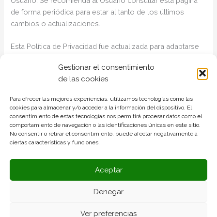
Usuario. Se recomienda al Usuario consultar esta página
de forma periódica para estar al tanto de los últimos
cambios o actualizaciones.
Esta Política de Privacidad fue actualizada para adaptarse
al Reglamento (UE) 2016/679 del Parlamento Europeo y
Gestionar el consentimiento
del Consejo, de 27 de abril de 2016, relativo a la
de las cookies
protección de las personas físicas en lo que respecta al
tratamiento de datos personales y a la libre circulación de
Para ofrecer las mejores experiencias, utilizamos tecnologías como las
estos datos (RGPD) y a la Ley Orgánica 3/2018, de 5 de
cookies para almacenar y/o acceder a la información del dispositivo. El
diciembre, de Protección de Datos Personales y garantía
consentimiento de estas tecnologías nos permitirá procesar datos como el
comportamiento de navegación o las identificaciones únicas en este sitio.
de los derechos digitales.
No consentir o retirar el consentimiento, puede afectar negativamente a
Este documento de Política de Privacidad de un sitio web
ciertas características y funciones.
ha sido creado mediante el generador de
plantilla
de
política de privacidad
online el día 03/03/2022.
Aceptar
Denegar
Política de Privacidad
|
Política de cookies
|
Aviso Legal
|
Ver preferencias